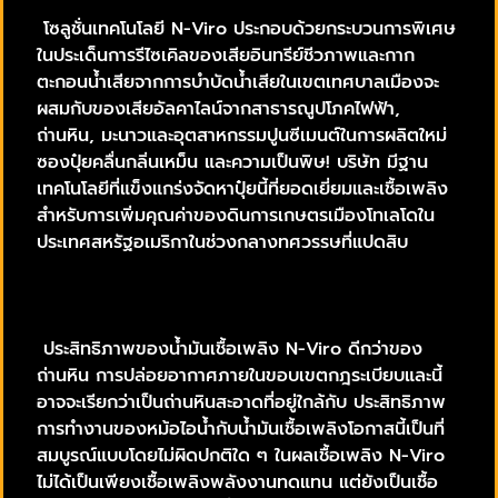
โซลูชั่นเทคโนโลยี N-Viro ประกอบด้วยกระบวนการพิเศษ
ในประเด็นการรีไซเคิลของเสียอินทรีย์ชีวภาพและกาก
ตะกอนน้ำเสียจากการบำบัดน้ำเสียในเขตเทศบาลเมืองจะ
ผสมกับของเสียอัลคาไลน์จากสาธารณูปโภคไฟฟ้า,
ถ่านหิน, มะนาวและอุตสาหกรรมปูนซีเมนต์ในการผลิตใหม่
ซองปุ๋ยคลื่นกลิ่นเหม็น และความเป็นพิษ! บริษัท มีฐาน
เทคโนโลยีที่แข็งแกร่งจัดหาปุ๋ยนี้ที่ยอดเยี่ยมและเชื้อเพลิง
สำหรับการเพิ่มคุณค่าของดินการเกษตรเมืองโทเลโดใน
ประเทศสหรัฐอเมริกาในช่วงกลางทศวรรษที่แปดสิบ
ประสิทธิภาพของน้ำมันเชื้อเพลิง N-Viro ดีกว่าของ
ถ่านหิน การปล่อยอากาศภายในขอบเขตกฎระเบียบและนี้
อาจจะเรียกว่าเป็นถ่านหินสะอาดที่อยู่ใกล้กับ ประสิทธิภาพ
การทำงานของหม้อไอน้ำกับน้ำมันเชื้อเพลิงโอกาสนี้เป็นที่
สมบูรณ์แบบโดยไม่ผิดปกติใด ๆ ในผลเชื้อเพลิง N-Viro
ไม่ได้เป็นเพียงเชื้อเพลิงพลังงานทดแทน แต่ยังเป็นเชื้อ