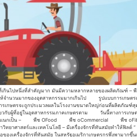
กินไปหนึ่งที่สำคัญมาก มันมีความหลากหลายของผลิตภัณฑ์ – พืช 
ช่วยให้จำนวนมากของอุตสาหกรรมมากเกินไป รูปแบบการเกษตรเป
งการเกษตรจะถูกประมวลผลในโรงงานขนาดใหญ่ก่อนที่ผลิตภัณฑ์ส
ยวกับผู้ที่อยู่ในอุตสาหกรรมภาคเกษตรตาม วันนี้ทางการเกษตร
มารถจำแนกเป็น – พืช OFood พืช oCommercial พืช o
ยาศาสตร์และเทคโนโลยี – มีเครื่องจักรที่ทันสมัยทำให้ฟิลด์ ” ง
ือของเครื่องจักรที่ทันสมัย ในสหรัฐอเมริกาเกษตรกรพึ่งพามาก