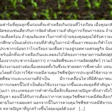
ที่คุณลุกขึ้นก่อนที่จะทำเหลือเกินก่อนที่โรงเรียน เมื่อคุณกล
ผิดชอบเช่นเดียวกับการจัดลำดับความสำคัญการเรียนการสอน ถ้าค
บความเดือดร้อน ถ้าคุณล้มเหลวในการทำบ้านของคุณคุณได้รับควา
การศึกษาเป็นองค์ประกอบที่สำคัญในการนำขึ้นเยาวชนและกีฬาโปร
ะประชากรน้อยกว่าโรงเรียนรวมเพื่อความอยู่รอดทางเศรษฐกิจ นั่น
านสำหรับเด็กที่จะทำเหลือเกินและลดลงไปได้ของการขยายการผลิ
เนื่องจากประชากรน้อยกว่า) การผลิตพืชและการผลิตปศุสัตว์ (รวม
แรงงานอย่างต่อเนื่องตลอดทั้งวันซึ่งจะช่วยลดการพึ่งพาเด็ก แทน
ับโดยทั่วไปการใช้สารเคมีควบคุมวัชพืชปุ๋ยการประยุกต์ใช้สารอาหารน้
ืชมากและแรงงานที่จำเป็น มีการเคลื่อนไหวที่มีศักยภาพและเป็นที
การเกษตรนี้ไม่จำเป็นต้องใช้แรงงานมากขึ้นและสมดุลที่สำคัญมาก
รุ่นเก่า ประเภทของการทำฟาร์มนี้หลีกเลี่ยงหลายปัญหาที่กล่า
กิดปัญหา ตอนนี้ได้รับการเตือนว่าการควบคุมวัชพืชสารเคมีคัดเลือก
่ายดายในการเผยแพร่ นอกจากนี้ในการควบคุมวัชพืชสารเคมีพิจารณา
หลายปัญหาที่ถูกสร้างขึ้นโดยมนุษย์ตัวเอง! […]