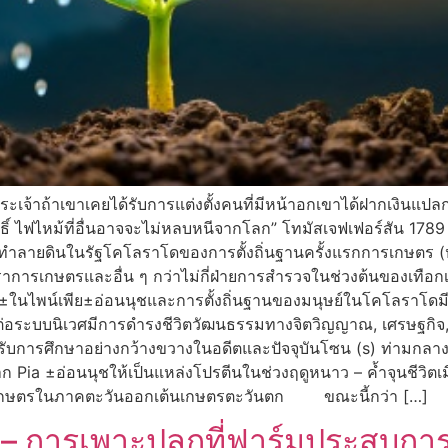
งพระเจ้าถ้าเขาเคยได้รับการแต่งตั้งคนที่มีหน้าอกเขาได้ฝากเงิน
กดิ์สิทธิ์ ไฟไหม้ที่อื่นอาจจะไม่หลบหนีจากโลก” โทมัสเจฟเฟอร
รทำลายดินในรัฐโคโลราโดของการตั้งถิ่นฐานครั้งแรกการเกษตร (ห
เราการเกษตรและอื่น ๆ กว่าไม่กี่ฝ่ายการสำรวจในช่วงต้นของเทือกเ
ในไพน์เพีย±อ่อนนุชและการตั้งถิ่นฐานของมนุษย์ในโคโลราโดมีป
อระบบนิเวศมีการดำรงชีวิตวัฒนธรรมทางจิตวิญญาณ, เศรษฐกิจ
ับการศึกษาอย่างกว้างขวางในอดีตและปัจจุบันโซน (s) ท่ามกลาง
Pia ±อ่อนนุชให้เป็นแหล่งโปรตีนในช่วงฤดูหนาว – ค้ำจุนชีวิตเมื่
กษตรในภาคตะวันออกเต้นเกษตรตะวันตก ขณะนี้กว่า […]
– การเพาะปลูกที่ฟาร์มประสบการ