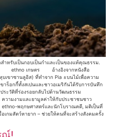
แปลกสำหรับเป็นกอบเป็นกำและเป็นของแท้คุณธรรม.
์สัน 1789 ethno เกษตร อ้างอิงจากหนังสือ
ุบเขาซานลูอิส) ที่ทำจาก Pia ±บนไม้เพื่อความ
ขาร็อกกี้ทั้งสเปนและชาวอเมริกันได้รับการบันทึก
ระวัติที่ร่องรอยกลับไปด้านวัฒนธรรม
, ความงามและยามูลค่าให้กับประชาชนชาว
 ethno-พฤกษศาสตร์และนักโบราณคดี, มติเป็นที่
อเกมสัตว์หายาก – ช่วยให้คนที่จะสร้างสังคมครั้ง
ณ์!