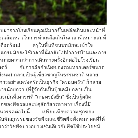
ับมาจากโรงเรียนคุณมีมากขึ้นเหลือเกินและหน้าที่
ุณล้มเหลวในการทำเหลือเกินในเวลาที่เหมาะสมที่
มเดือดร้อน! ครูในพื้นที่ชนบทมักจะเข้าใจ
แกรมมักจะใช้เวลาที่นั่งกลับไปทำการบ้านและการ
หมายความว่าการเดินทางครั้งอีกต่อไปโรงเรียน
ตปศุสัตว์ กับการถือกำเนิดของรถแทรกเตอร์ขนาด
ถึงนม) กลายเป็นผู้เชี่ยวชาญในธรรมชาติ หลาย
การอย่างเคร่งครัดเป็นธุรกิจ “ครอบครัว” ก็กลาย
อยกว่า (ที่รู้จักกันเป็นปุ๋ยเคมี) กลายเป็น
่เคารพที่ “เกษตรยั่งยืน” ซึ่งเป็นผู้ผลิต
ของพืชผลและปศุสัตว์สารอาหาร เรื่องนี้มี
วถึงในวรรคต่อไปนี้ เปรียบเทียบความชุกของ
กับพันธุกรรมของวัชพืชและชีวิตพืชทั้งหมด ผลที่ได้
ว่าวัชพืชบางอย่างเช่นเดียวกับพืชใช้ประโยชน์