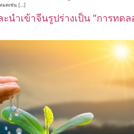
งหมดเช่น […]
ละนำเข้าจีนรูปร่างเป็น “การทด