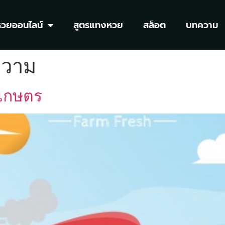
หวยออนไลน์
สูตรแทงหวย
สล็อต
บทความ
วาม
รเกษตร