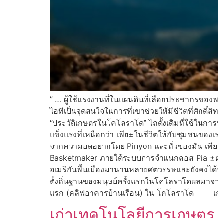
” … ผู้ใช้แรงงานที่ในแผ่นดินที่เลือกประชากรขอ
ไอทีเป็นจุดสนใจในการที่เขาช่วยให้มีชีวิตที่ศั
“ประวัติเกษตรในโคโลราโด” ไถดั้งเดิมที่ใช้ในกา
แข็งแรงที่เหนือกว่า เพีย±ในชีวิตให้กับชุมชนของ
จากความอดอยากโดย Pinyon และถั่วของมัน เพีย±
Basketmaker ภายใต้ระบบการจำแนกคอส Pia ±ต่
อเมริกันพื้นเมืองมานานหลายศตวรรษและยังคงได้ร
ตั้งถิ่นฐานของมนุษย์ครั้งแรกในโคโลราโดผลมาจาก 
แรก (คลิฟอาคารบ้านเรือน) ใน โคโลราโด เ
เก่าเทคโนโลยีการเกษตร 