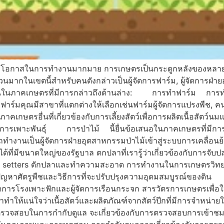
กับโอกาสในการทำงานมากมาย การเกษตรเป็นกระดูกหลังของหลายปร
นเขตนี้สำหรับคนดังกล่าวเป็นผู้จัดการฟาร์ม, ผู้จัดการฝ่ายอ
นในภาคเกษตรที่มีการกล่าวถึงด้านล่าง: การทำฟาร์ม การทำ
าร์มคุณมีสาขาที่แตกต่างให้เลือกเช่นฟาร์มผู้จัดการแปรงพืช, คน
เกษตรอื่นที่เกี่ยวข้องกับการเลี้ยงสัตว์เพื่อการผลิตเนื้อสัตว์
นิคการเพาะพันธุ์ การป่าไม้ นี้ยื่นข้อเสนอในภาคเกษตรที่มีการ
รถทำงานเป็นผู้จัดการฝ่ายอุตสาหกรรมป่าไม้เข้าสู่ระบบการเคลื่อนย
ด้ที่มีขนาดใหญ่ของรัฐบาล ตกปลาที่เรารู้ว่าเกี่ยวข้องกับการจ
 setters ดักปลาและทำความสะอาด การทำงานในการเกษตรวิทยา
ชปัญหาศัตรูพืชและวิธีการที่จะปรับปรุงความอุดมสมบูรณ์ของด
จัดการโรงเพาะฟักและผู้จัดการเรือนกระจก สารวัตรการเกษตรเพื่อให้
ทำให้แน่ใจว่าเนื้อสัตว์และผลิตภัณฑ์จากสัตว์ปีกที่มีการจำหน
บในการกำกับดูแล จะเกี่ยวข้องกับการตรวจสอบการเข้าชมปกติกับ