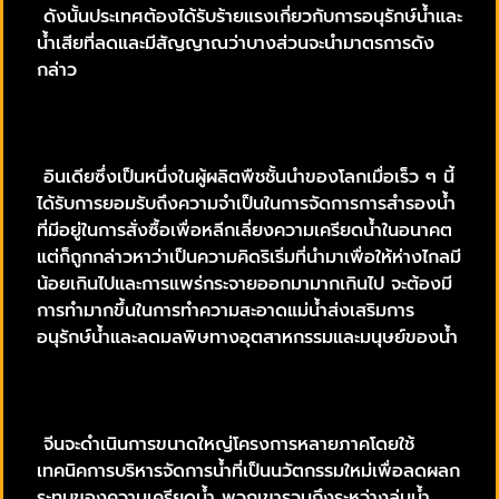
ดังนั้นประเทศต้องได้รับร้ายแรงเกี่ยวกับการอนุรักษ์น้ำและ
น้ำเสียที่ลดและมีสัญญาณว่าบางส่วนจะนำมาตรการดัง
กล่าว
อินเดียซึ่งเป็นหนึ่งในผู้ผลิตพืชชั้นนำของโลกเมื่อเร็ว ๆ นี้
ได้รับการยอมรับถึงความจำเป็นในการจัดการการสำรองน้ำ
ที่มีอยู่ในการสั่งซื้อเพื่อหลีกเลี่ยงความเครียดน้ำในอนาคต
แต่ก็ถูกกล่าวหาว่าเป็นความคิดริเริ่มที่นำมาเพื่อให้ห่างไกลมี
น้อยเกินไปและการแพร่กระจายออกมามากเกินไป จะต้องมี
การทำมากขึ้นในการทำความสะอาดแม่น้ำส่งเสริมการ
อนุรักษ์น้ำและลดมลพิษทางอุตสาหกรรมและมนุษย์ของน้ำ
จีนจะดำเนินการขนาดใหญ่โครงการหลายภาคโดยใช้
เทคนิคการบริหารจัดการน้ำที่เป็นนวัตกรรมใหม่เพื่อลดผลก
ระทบของความเครียดน้ำ พวกเขารวมถึงระหว่างลุ่มน้ำ