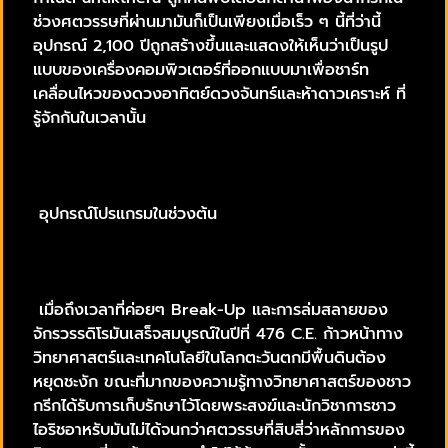
ช่วงศตวรรษที่ผ่านมามันก็เป็นเพียงเมื่อเร็ว ๆ นี้ที่ว่านี้
อุปกรณ์ 2,100 ปีถูกสร้างขึ้นและแสดงให้เห็นว่าเป็นรูป
แบบของเครื่องคอมพิวเตอร์ที่ออกแบบมาเพื่อชาร์ท
เคลื่อนไหวของดวงอาทิตย์ดวงจันทร์และห้าดาวเคราะห์ ที่
รู้จักกันในเวลานั้น
อุปกรณ์โปรแกรมในช่วงต้น
เมื่อถึงเวลาที่ค่อยๆ Break-Up และการล่มสลายของ
จักรวรรดิโรมันเสร็จสมบูรณ์ในปีที่ 476 C.E. ก้าวหน้าทาง
วิทยาศาสตร์และเทคโนโลยีในโลกตะวันตกมีพื้นดินต้อง
หยุดชะงัก ขณะที่มากของความรู้ทางวิทยาศาสตร์ของชาว
กรีกได้รับการเก็บรักษาไว้โดยพระสงฆ์และนักวิชาการชาว
ไอริชอาหรับมันไม่ได้จนกว่าศตวรรษที่สิบสี่ว่าหลักการของ