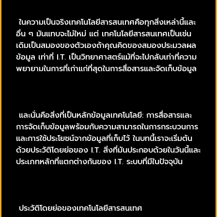
ในความเป็นจริงเทคโนโลยีสารสนเทศคือทุกสิ่งเหล่านี้และ
อื่น ๆ มันแทบจะไม่ใหม่ แต่ เทคโนโลยีสารสนเทศเป็นเช่น
เดิมเป็นสมองของตัวเองถ้าคุณคิดของสมองประมวลผล
ข้อมูล เท่าที่ I.T. เป็นวิทยาศาสตร์แม้ที่จะไปกลับเท่าที่ความ
พยายามในการที่เก่าแก่ที่สุดในการสื่อสารและจัดเก็บข้อมูล
และนั่นคือสิ่งที่เป็นหลักข้อมูลเทคโนโลยี: การสื่อสารและ
การจัดเก็บข้อมูลพร้อมกับความสามารถในการกระบวนการ
และการใช้ประโยชน์จากข้อมูลที่เก็บไว้ ในบทนี้เราจะเริ่มต้น
ด้วยประวัติโดยย่อของ I.T. สิ่งที่มันประกอบด้วยในวันนี้และ
ประเภทหลักที่แตกต่างกันของ I.T. ระบบที่มีในปัจจุบัน
ประวัติโดยย่อของเทคโนโลยีสารสนเทศ