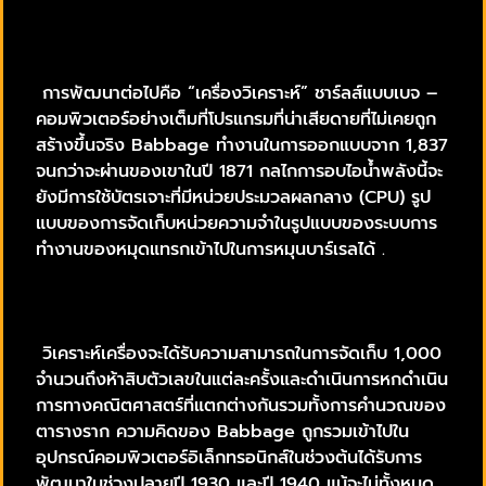
การพัฒนาต่อไปคือ “เครื่องวิเคราะห์” ชาร์ลส์แบบเบจ –
คอมพิวเตอร์อย่างเต็มที่โปรแกรมที่น่าเสียดายที่ไม่เคยถูก
สร้างขึ้นจริง Babbage ทำงานในการออกแบบจาก 1,837
จนกว่าจะผ่านของเขาในปี 1871 กลไกการอบไอน้ำพลังนี้จะ
ยังมีการใช้บัตรเจาะที่มีหน่วยประมวลผลกลาง (CPU) รูป
แบบของการจัดเก็บหน่วยความจำในรูปแบบของระบบการ
ทำงานของหมุดแทรกเข้าไปในการหมุนบาร์เรลได้ .
วิเคราะห์เครื่องจะได้รับความสามารถในการจัดเก็บ 1,000
จำนวนถึงห้าสิบตัวเลขในแต่ละครั้งและดำเนินการหกดำเนิน
การทางคณิตศาสตร์ที่แตกต่างกันรวมทั้งการคำนวณของ
ตารางราก ความคิดของ Babbage ถูกรวมเข้าไปใน
อุปกรณ์คอมพิวเตอร์อิเล็กทรอนิกส์ในช่วงต้นได้รับการ
พัฒนาในช่วงปลายปี 1930 และปี 1940 แม้จะไม่ทั้งหมด