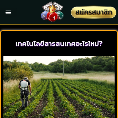
เทคโนโลยีสารสนเทศอะไรใหม่?