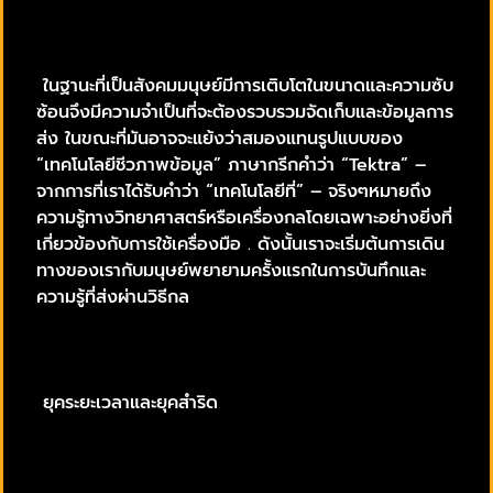
ในฐานะที่เป็นสังคมมนุษย์มีการเติบโตในขนาดและความซับ
ซ้อนจึงมีความจำเป็นที่จะต้องรวบรวมจัดเก็บและข้อมูลการ
ส่ง ในขณะที่มันอาจจะแย้งว่าสมองแทนรูปแบบของ
“เทคโนโลยีชีวภาพข้อมูล” ภาษากรีกคำว่า “Tektra” –
จากการที่เราได้รับคำว่า “เทคโนโลยีที่” – จริงๆหมายถึง
ความรู้ทางวิทยาศาสตร์หรือเครื่องกลโดยเฉพาะอย่างยิ่งที่
เกี่ยวข้องกับการใช้เครื่องมือ . ดังนั้นเราจะเริ่มต้นการเดิน
ทางของเรากับมนุษย์พยายามครั้งแรกในการบันทึกและ
ความรู้ที่ส่งผ่านวิธีกล
ยุคระยะเวลาและยุคสำริด