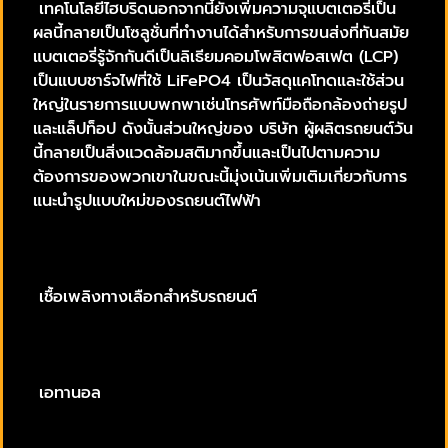
เทคโนโลยีไฮบริดนอกจากนี้ยังเพิ่มความจุแบตเตอรี่เป็น
ผลนี้กลายเป็นโซลูชั่นที่ทำงานได้สำหรับการขนส่งที่ทันสมัย
แบตเตอรี่รู้จักกันดีเป็นลิเธียมคอมโพสิตฟอสเฟต (LCP)
เป็นแบบชาร์จไฟที่ใช้ LiFePO4 เป็นวัสดุแคโทดและใช้ส่วน
ใหญ่ในรายการแบบพกพาเช่นโทรศัพท์มือถือกล้องถ่ายรูป
และแล็ปท็อป ดังนั้นส่วนใหญ่ของ บริษัท ผู้ผลิตรถยนต์วัน
นี้กลายเป็นสิ่งแวดล้อมสติมากขึ้นและเป็นไปตามความ
ต้องการของพวกเขาในขณะนี้มุ่งเน้นเพิ่มเติมเกี่ยวกับการ
แนะนำรูปแบบใหม่ของรถยนต์ไฟฟ้า
เชื้อเพลิงทางเลือกสำหรับรถยนต์
เอทานอล