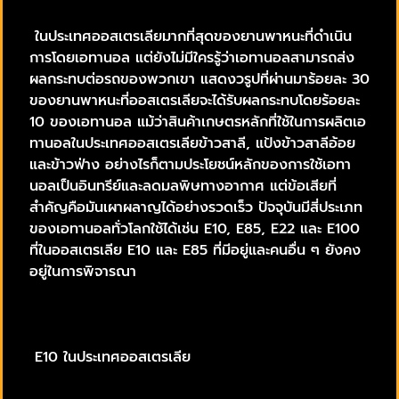
ในประเทศออสเตรเลียมากที่สุดของยานพาหนะที่ดำเนิน
การโดยเอทานอล แต่ยังไม่มีใครรู้ว่าเอทานอลสามารถส่ง
ผลกระทบต่อรถของพวกเขา แสดงวรูปที่ผ่านมาร้อยละ 30
ของยานพาหนะที่ออสเตรเลียจะได้รับผลกระทบโดยร้อยละ
10 ของเอทานอล แม้ว่าสินค้าเกษตรหลักที่ใช้ในการผลิตเอ
ทานอลในประเทศออสเตรเลียข้าวสาลี, แป้งข้าวสาลีอ้อย
และข้าวฟ่าง อย่างไรก็ตามประโยชน์หลักของการใช้เอทา
นอลเป็นอินทรีย์และลดมลพิษทางอากาศ แต่ข้อเสียที่
สำคัญคือมันเผาผลาญได้อย่างรวดเร็ว ปัจจุบันมีสี่ประเภท
ของเอทานอลทั่วโลกใช้ได้เช่น E10, E85, E22 และ E100
ที่ในออสเตรเลีย E10 และ E85 ที่มีอยู่และคนอื่น ๆ ยังคง
อยู่ในการพิจารณา
E10 ในประเทศออสเตรเลีย