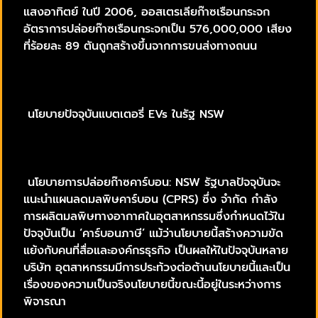
แสงอาทิตย์ ในปี 2006, ออสเตรเลียก๊าซเรือนกระจก
อัตราการปล่อยก๊าซเรือนกระจกเป็น 576,000,000 เสียง
ที่ร้อยละ 89 ตันถูกสร้างขึ้นจากการขนส่งทางถนน
นโยบายปัจจุบันแบตเตอรี่ EVs ในรัฐ NSW
นโยบายการปล่อยก๊าซคาร์บอน: NSW รัฐบาลปัจจุบันจะ
แนะนำแผนลดมลพิษคาร์บอน (CPRS) ซึ่ง จำกัด กำลัง
การผลิตมลพิษทางอากาศในอุตสาหกรรมซึ่งกำหนดไว้ใน
ปัจจุบันเป็น ‘คาร์บอนภาษี’ แม้ว่านโยบายนี้สร้างความขัด
แย้งกับคนที่สื่อและองค์กรธุรกิจ เป็นผลให้ในปัจจุบันหลาย
บริษัท อุตสาหกรรมมีการประท้วงต่อต้านนโยบายนี้และเป็น
เรื่องของความเป็นจริงนโยบายนี้ขณะนี้อยู่ในระหว่างการ
พิจารณา