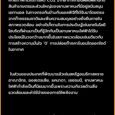
ศักยภาพที่ดีในการลด CO2 จากอากาศที่มันผสมผสานกับ
สินค้าเกษตรและส่วนใหญ่ของยานพาหนะที่มีอยู่สนับสนุน
เอทานอล ในทางตรงกันข้ามกับแอลพีจีที่ได้รับมาโดยตรง
จากก๊าซธรรมชาติและเพิ่มความสมดุลอย่างยั่งยืนภายใน
สภาพแวดล้อม อย่างไรก็ตามในการประดิษฐ์เช่นเทคโนโลยี
ไฮบริดที่ผ่านมาเป็นที่รู้จักกันเป็นยานพาหนะไฟฟ้าได้รับ
ประโยชน์ในวงกว้างมากขึ้นในสภาพแวดล้อมเช่นเดียวกับ
การสร้างความมั่นใจ ‘0’ การปล่อยก๊าซคาร์บอนไดออกไซด์
ในอากาศ
ในส่วนของประเทศที่พัฒนาแล้วเช่นสหรัฐอเมริกาสหราช
อาณาจักร, ออสเตรเลีย, แคนาดา, เยอรมนี, ยานพาหนะ
ไฟฟ้ากำลังเป็นที่นิยมมากขึ้นเพราะความกังวลด้านสิ่ง
แวดล้อมและค่าใช้จ่ายของการใช้พลังงาน