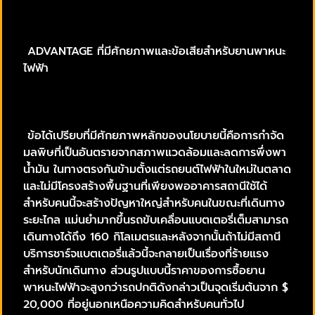
ADVANTAGE ที่มีศักยภาพและข้อเสียสำหรับยานพาหนะ
ไฟฟ้า
ข้อได้เปรียบที่มีศักยภาพหลักของนโยบายนี้คือการกำจัด
มลพิษที่เป็นอันตรายจากสภาพแวดล้อมและลดการพึ่งพา
น้ำมัน ในทางตรงกันข้ามตั้งแต่รถยนต์ไฟฟ้าในใหม่ในตลาด
และไม่มีโครงสร้างพื้นฐานที่เพียงพออาคารสถานีใช้ได้
สำหรับคนนี้จะสร้างปัญหาใหญ่สำหรับคนในขณะที่เดินทาง
ระยะไกล แม่นยำมากขึ้นรถขับเคลื่อนแบตเตอรี่เต็มสามารถ
เดินทางได้ถึง 160 กิโลเมตรและหลังจากนั้นถ้าไม่มีสถานี
บริการชาร์จแบตเตอรี่แล้วนี้จะกลายเป็นเรื่องที่ร้ายแรง
สำหรับนักเดินทาง ส่วนรูปแบบนี้ราคาของการซื้อยาน
พาหนะไฟฟ้าจะสูงกว่ารถปกติดังกล่าวเป็นจุดเริ่มต้นจาก $
20,000 ที่อยู่นอกเหนือความคิดสำหรับคนทั่วไป