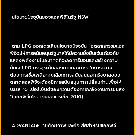
นโยบายปัจจุบันของแอลพีจีในรัฐ NSW
ตาม LPG ออสเตรเลียนโยบายปัจจุบัน “อุตสาหกรรมแอล
พีจีจะให้การสนับสนุนรัฐบาลให้มีความยั่งยืนเช่นเดียวกับ
แหล่งพลังงานในอนาคตที่จะลดคาร์บอนและสร้างความ
มั่นใจ LPG บรรลุระดับของความสามารถในการความ
ต้องการเชื้อเพลิงทางเลือกการสนับสนุนจากรัฐบาลของ;
ตลาดแอลพีจีจะต้องมีการสนับสนุนการเปลี่ยนผ่านเพื่อให้
บรรลุ 10 เปอร์เซ็นต์ของความต้องการพลังงานการขนส่ง
“(แอลพีจีนโยบายออสเตรเลีย 2010)
ADVANTAGE ที่มีศักยภาพและข้อเสียสำหรับแอลพีจี