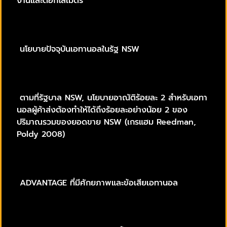
งานและต่อกิโลเมตร
นโยบายปัจจุบันเอทานอลในรัฐ NSW
ตามที่รัฐบาล NSW, นโยบายอาณัติร้อยละ 2 สำหรับเอทา
นอลผู้ค้าส่งต้องทำให้ได้ถึงร้อยละอย่างน้อย 2 ของ
ปริมาณรวมของยอดขาย NSW (เกรแฮม Reedman,
Poldy 2008)
ADVANTAGE ที่มีศักยภาพและข้อเสียเอทานอล