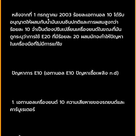
หลังจากที่ 1 กรกฎาคม 2003 ร้อยละเอทานอล 10 ได้รับ
อนุญาตให้ผสมกับน้ำมันเบนซินปกติและการผสมสูงกว่า
ร้อยละ 10 จำเป็นต้องปรับเปลี่ยนเครื่องยนต์ในขณะที่มัน
ถูกระบุว่าการใช้ E20 ที่มีร้อยละ 20 ผสมมักจะทำให้ปัญหา
ในเครื่องมือที่ไม่มีการแก้ไข
ปัญหาการ E10 (เอทานอล E10 ปัญหาเชื้อเพลิง n.d)
1. เอทานอลเครื่องยนต์ 10 ความเสียหายของรถยนต์และ
คาร์บูเรเตอร์