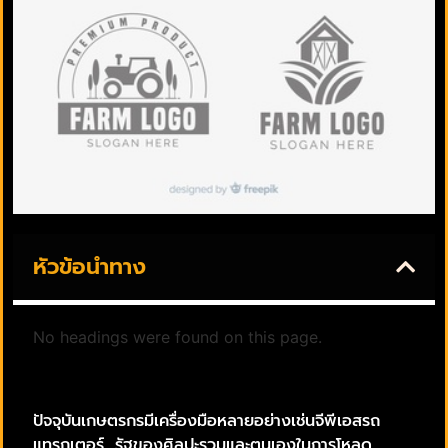
หัวข้อนำทาง
No headings were found on this page.
ปัจจุบันเกษตรกรมีเครื่องมือหลายอย่างเช่นจีพีเอสรถ
แทรกเตอร์, รัฐของศิลปะรวมและตนเองในการโหลด,