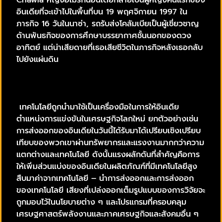
Chawla หญิงอเมริกันอินเดียกลายเป็นผู้หญิงคนแรกของ
อินเดียที่จะเข้าไปในพื้นที่บน 19 พฤศจิกายน 1997 ใน
ภารกิจ 16 วันในนาซ่า, รถรับส่งโคลัมเบียเป็นผู้เชี่ยวชาญ
ด้านพันธกิจของการศึกษาบรรยากาศชั้นนอกของดวง
อาทิตย์ แต่น่าเสียดายที่เธอเสียชีวิตในภารกิจหลังเธอกลับ
ไปยังแผ่นดิน
เทคโนโลยีถูกนำมาใช้เป็นเครื่องมือในการให้อินเดีย
ตำแหน่งการแข่งขันในเศรษฐกิจโลกใหม่ ยกตัวอย่างเช่น
การส่งออกของอินเดียในวันนี้ได้รับมาได้เปรียบเชิงเปรียบ
เทียบของพวกเขาผ่านทรัพยากรและแรงงานมากกว่าความ
แตกต่างและเทคโนโลยี ดังนั้นแรงผลักดันที่สำคัญคือการ
ให้เพิ่มส่วนแบ่งของอินเดียในผลิตภัณฑ์ที่มีเทคโนโลยีสูง
สืบมาค่าจากเทคโนโลยี – นำการส่งออกและการส่งออก
ของเทคโนโลยี เสียงที่เปล่งออกเต็มรูปแบบของการวิจัยจะ
ถูกมอบไว้ในนโยบายต่าง ๆ และโปรแกรมที่ครอบคลุม
เศรษฐศาสตร์พลังงานและภาคเศรษฐกิจและสังคมอื่น ๆ