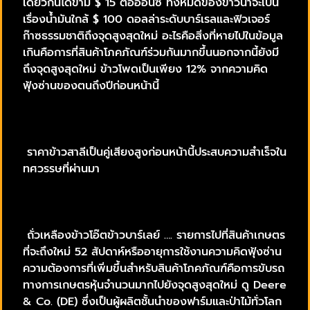
เดียวกันได้ข้าม $ 15 ต่อออนซ์ ทั้งหมดของข่าวน่าจะเป็น
เรื่องน้ำมันใกล้ $ 100 ดอลล่าระดับบาร์เรลและฟิวเจอร์
ก๊าซธรรมชาติถึงจุดสูงสุดใหม่ อะไรคือสิ่งที่หายไปในข้อมูล
เกินคือการที่สินค้าโภคภัณฑ์ร่วมกันมากขึ้นนอกจากนี้ยังมี
ถึงจุดสูงสุดใหม่ ข้าวโพดเป็นเพียง 12% จากความคิด
ฟุ้งซ่านของตนถึงปีก่อนหน้านี้
ราคาข้าวสาลีเป็นคู่เสียงสูงก่อนหน้านี้ประสบความสำเร็จใน
ทศวรรษที่ผ่านมา
ถั่วเหลืองข้าวโอ๊ตข้าวบาร์เลย์ …. รายการไปที่สินค้าเกษตร
ที่จะถึงใหม่ 52 สัปดาห์หรืออายุการใช้งานความคิดฟุ้งซ่าน
ความต้องการที่เพิ่มขึ้นสำหรับสินค้าโภคภัณฑ์คือการขับรถ
ทางการเกษตรหุ้นจำนวนมากไปยังจุดสูงสุดใหม่ ดู Deere
& Co. (DE) ซึ่งเป็นผู้ผลิตชั้นนำของฟาร์มและป่าไม้ทั่วโลก